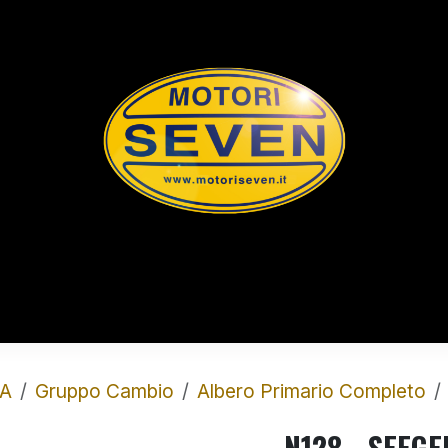
rts
Shop
Chi Siamo
Contatti
L
A
Gruppo Cambio
Albero Primario Completo
N128 - SEEGE