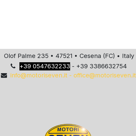
Olof Palme 235 • 47521 • Cesena (FC) • Italy
+
39 0547632233
- +39 3386632754
info@motoriseven.it - office@motoriseven.it