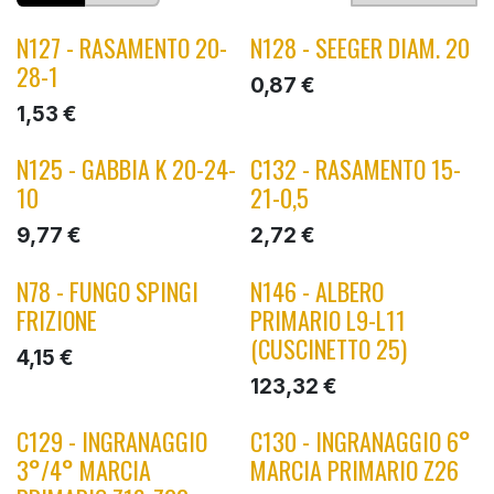
N127 - RASAMENTO 20-
N128 - SEEGER DIAM. 20
28-1
0,87
€
1,53
€
N125 - GABBIA K 20-24-
C132 - RASAMENTO 15-
10
21-0,5
9,77
€
2,72
€
N78 - FUNGO SPINGI
N146 - ALBERO
FRIZIONE
PRIMARIO L9-L11
(CUSCINETTO 25)
4,15
€
123,32
€
C129 - INGRANAGGIO
C130 - INGRANAGGIO 6°
3°/4° MARCIA
MARCIA PRIMARIO Z26