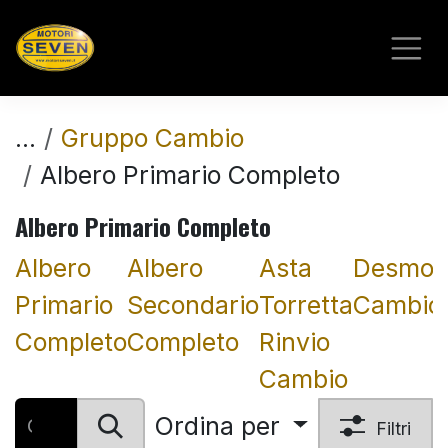
Passa al contenuto
...
Gruppo Cambio
Albero Primario Completo
Albero Primario Completo
Albero
Albero
Asta
Desmo
Primario
Secondario
Torretta
Cambio
Completo
Completo
Rinvio
Cambio
Ordina per
Filtri