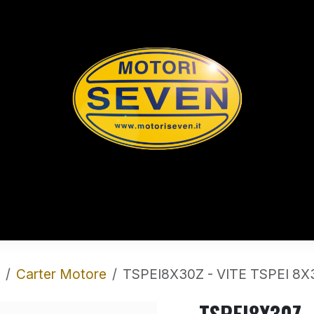
rts
Shop
Chi Siamo
Contatti
L
Carter Motore
TSPEI8X30Z - VITE TSPEI 8X
TSPEI8X30Z -