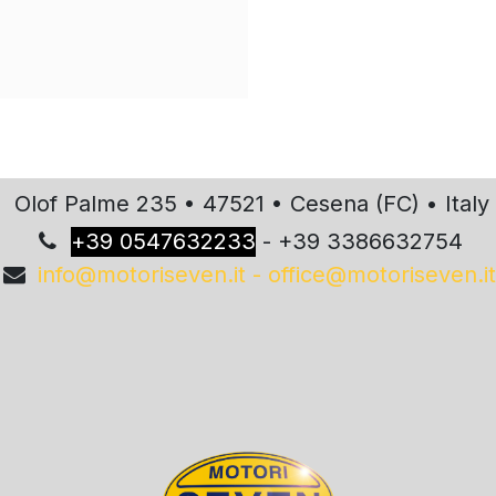
Olof Palme 235 • 47521 • Cesena (FC) • Italy
+
39 0547632233
- +39 3386632754
info@motoriseven.it - office@motoriseven.it