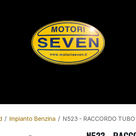
rts
Shop
Chi Siamo
Contatti
L
d
Impianto Benzina
N523 - RACCORDO TUBO 
N523 - RACC