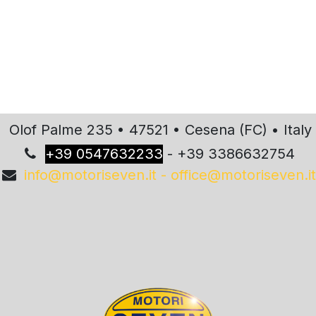
Olof Palme 235 • 47521 • Cesena (FC) • Italy
+
39 0547632233
- +39 3386632754
info@motoriseven.it - office@motoriseven.it