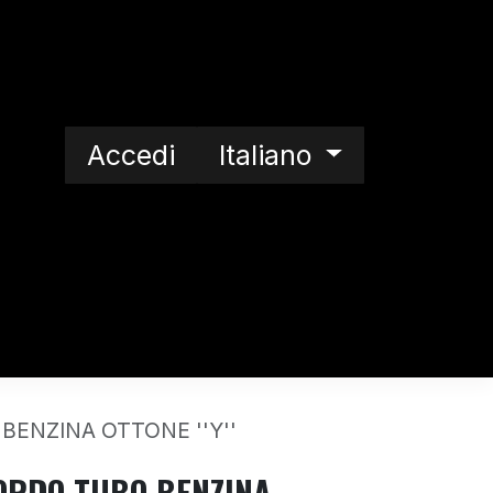
Accedi
Italiano
a nostra storia
BENZINA OTTONE ''Y''
ORDO TUBO BENZINA