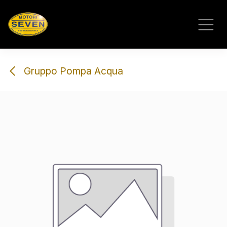
Passa al contenuto
Gruppo Pompa Acqua