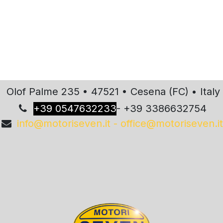
Olof Palme 235 • 47521 • Cesena (FC) • Italy
+
39 0547632233
- +39 3386632754
info@motoriseven.it - office@motoriseven.it