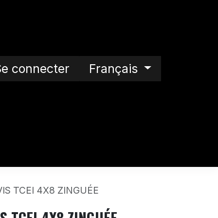
e connecter
Français
s
Contactez-nous
Notre histoire
VIS TCEI 4X8 ZINGUÉE
IS TCEI 4X8 ZINGUÉE