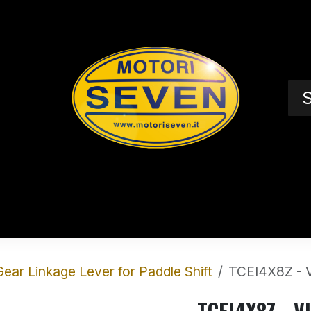
S
spéciales
Shop
À propos de nou
Gear Linkage Lever for Paddle Shift
TCEI4X8Z - 
TCEI4X8Z - V