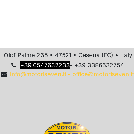
Olof Palme 235 • 47521 • Cesena (FC) • Italy
+
39 0547632233
- +39 3386632754
info@motoriseven.it - office@motoriseven.it